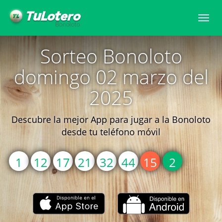
Togg
navi
Sorteo Bonoloto
domingo 02 marzo del
2025
Descubre la mejor App para jugar a la Bonoloto
desde tu teléfono móvil
1
12
17
21
32
44
15
2