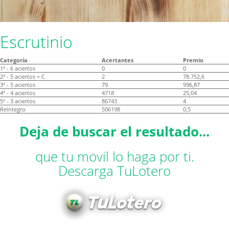
Escrutinio
Categoría
Acertantes
Premio
1ª - 6 aciertos
0
0
2ª - 5 aciertos + C
2
78.752,6
3ª - 5 aciertos
79
996,87
4ª - 4 aciertos
4718
25,04
5ª - 3 aciertos
86743
4
Reintegro
506198
0,5
Deja de buscar el resultado...
que tu movil lo haga por ti.
Descarga TuLotero