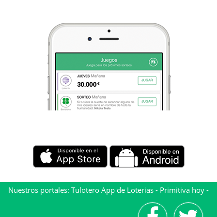
Nuestros portales:
Tulotero App de Loterias
-
Primitiva hoy
-