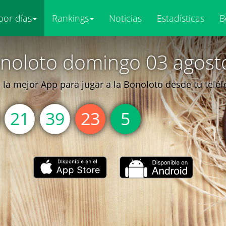
por días
Rankings
Noticias
Estadísticas
B
noloto domingo 03 agost
la mejor App para jugar a la Bonoloto desde tu telé
21
39
23
5