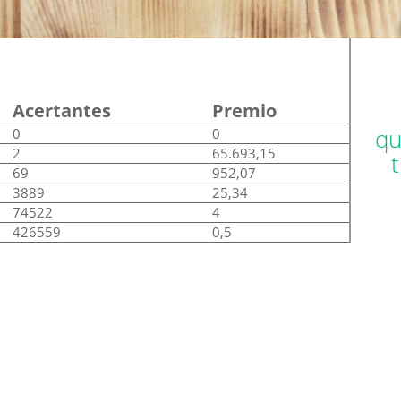
Acertantes
Premio
qu
0
0
2
65.693,15
69
952,07
3889
25,34
74522
4
426559
0,5