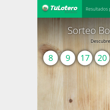
Resultados 
Sorteo Bo
Descubre 
8
9
17
20