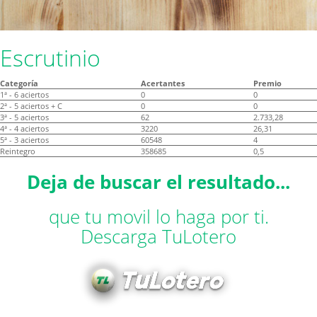
Escrutinio
Categoría
Acertantes
Premio
1ª - 6 aciertos
0
0
2ª - 5 aciertos + C
0
0
3ª - 5 aciertos
62
2.733,28
4ª - 4 aciertos
3220
26,31
5ª - 3 aciertos
60548
4
Reintegro
358685
0,5
Deja de buscar el resultado...
que tu movil lo haga por ti.
Descarga TuLotero