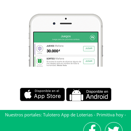
Nuestros portales:
Tulotero App de Loterias
-
Primitiva hoy
-