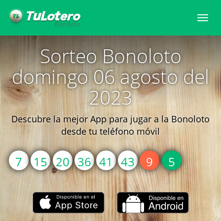
Togg
navi
Sorteo Bonoloto
domingo 06 agosto del
2023
Descubre la mejor App para jugar a la Bonoloto
desde tu teléfono móvil
7
15
20
36
41
43
9
5