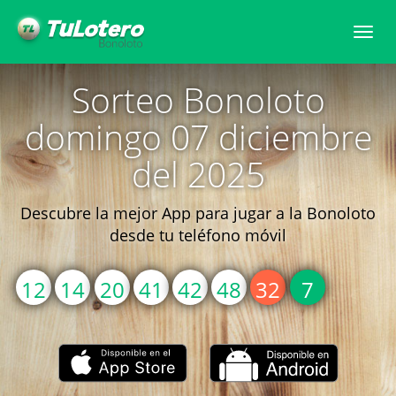
Togg
navi
Sorteo Bonoloto
domingo 07 diciembre
del 2025
Descubre la mejor App para jugar a la Bonoloto
desde tu teléfono móvil
12
14
20
41
42
48
32
7