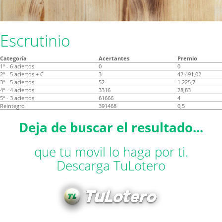
Escrutinio
Categoría
Acertantes
Premio
1ª - 6 aciertos
0
0
2ª - 5 aciertos + C
3
42.491,02
3ª - 5 aciertos
52
1.225,7
4ª - 4 aciertos
3316
28,83
5ª - 3 aciertos
61666
4
Reintegro
391468
0,5
Deja de buscar el resultado...
que tu movil lo haga por ti.
Descarga TuLotero