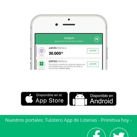
Nuestros portales:
Tulotero App de Loterias
-
Primitiva hoy
-