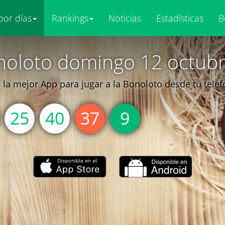
por días
Rankings
Noticias
Estadísticas
B
noloto domingo 12 octubr
la mejor App para jugar a la Bonoloto desde tu telé
25
40
37
9