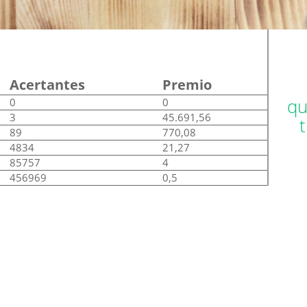
Acertantes
Premio
qu
0
0
3
45.691,56
89
770,08
4834
21,27
85757
4
456969
0,5