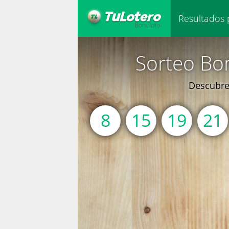
Resultados 
Sorteo Bo
Descubre 
8
15
19
21