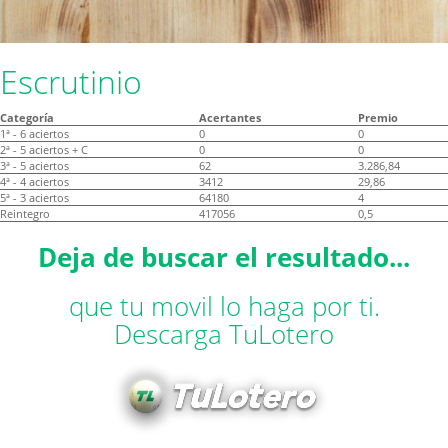
Escrutinio
Categoría
Acertantes
Premio
1ª - 6 aciertos
0
0
2ª - 5 aciertos + C
0
0
3ª - 5 aciertos
62
3.286,84
4ª - 4 aciertos
3412
29,86
5ª - 3 aciertos
64180
4
Reintegro
417056
0,5
Deja de buscar el resultado...
que tu movil lo haga por ti.
Descarga TuLotero