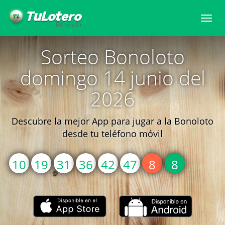
Togg
navi
Sorteo Bonoloto
domingo 14 junio del
2026
Descubre la mejor App para jugar a la Bonoloto
desde tu teléfono móvil
10
19
31
36
42
47
8
8