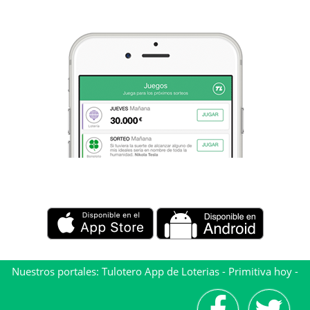
Nuestros portales:
Tulotero App de Loterias
-
Primitiva hoy
-