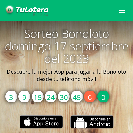
Togg
navi
Sorteo Bonoloto
domingo 17 septiembre
del 2023
Descubre la mejor App para jugar a la Bonoloto
desde tu teléfono móvil
3
9
15
24
30
45
6
0