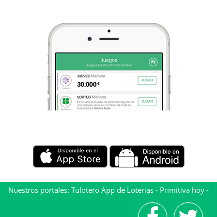
Nuestros portales:
Tulotero App de Loterias
-
Primitiva hoy
-