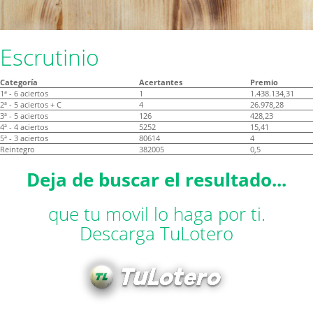
Escrutinio
Categoría
Acertantes
Premio
1ª - 6 aciertos
1
1.438.134,31
2ª - 5 aciertos + C
4
26.978,28
3ª - 5 aciertos
126
428,23
4ª - 4 aciertos
5252
15,41
5ª - 3 aciertos
80614
4
Reintegro
382005
0,5
Deja de buscar el resultado...
que tu movil lo haga por ti.
Descarga TuLotero