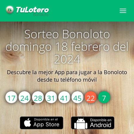
Togg
navi
Sorteo Bonoloto
domingo 18 febrero del
2024
Descubre la mejor App para jugar a la Bonoloto
desde tu teléfono móvil
17
24
28
31
41
45
22
7