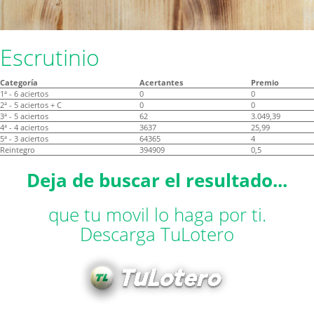
Escrutinio
Categoría
Acertantes
Premio
1ª - 6 aciertos
0
0
2ª - 5 aciertos + C
0
0
3ª - 5 aciertos
62
3.049,39
4ª - 4 aciertos
3637
25,99
5ª - 3 aciertos
64365
4
Reintegro
394909
0,5
Deja de buscar el resultado...
que tu movil lo haga por ti.
Descarga TuLotero