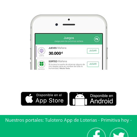
Nuestros portales:
Tulotero App de Loterias
-
Primitiva hoy
-