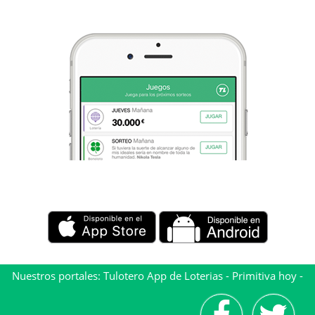
Nuestros portales:
Tulotero App de Loterias
-
Primitiva hoy
-