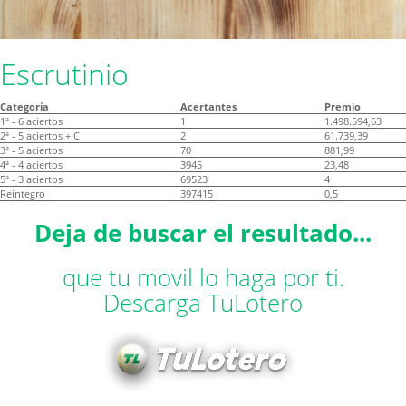
Escrutinio
Categoría
Acertantes
Premio
1ª - 6 aciertos
1
1.498.594,63
2ª - 5 aciertos + C
2
61.739,39
3ª - 5 aciertos
70
881,99
4ª - 4 aciertos
3945
23,48
5ª - 3 aciertos
69523
4
Reintegro
397415
0,5
Deja de buscar el resultado...
que tu movil lo haga por ti.
Descarga TuLotero