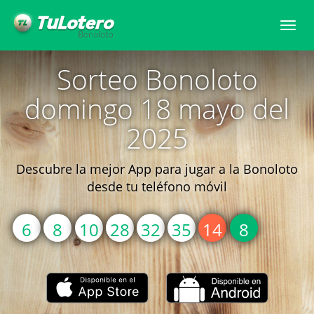
Togg
navi
Sorteo Bonoloto
domingo 18 mayo del
2025
Descubre la mejor App para jugar a la Bonoloto
desde tu teléfono móvil
6
8
10
28
32
35
14
8