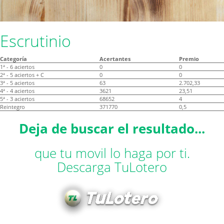
Escrutinio
Categoría
Acertantes
Premio
1ª - 6 aciertos
0
0
2ª - 5 aciertos + C
0
0
3ª - 5 aciertos
63
2.702,33
4ª - 4 aciertos
3621
23,51
5ª - 3 aciertos
68652
4
Reintegro
371770
0,5
Deja de buscar el resultado...
que tu movil lo haga por ti.
Descarga TuLotero