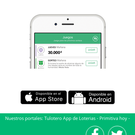
Nuestros portales:
Tulotero App de Loterias
-
Primitiva hoy
-