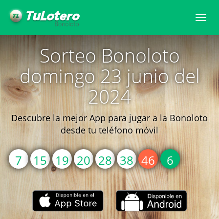
Togg
navi
Sorteo Bonoloto
domingo 23 junio del
2024
Descubre la mejor App para jugar a la Bonoloto
desde tu teléfono móvil
7
15
19
20
28
38
46
6