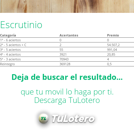
Escrutinio
Categoría
Acertantes
Premio
1ª - 6 aciertos
0
0
2ª - 5 aciertos + C
2
54.507,2
3ª - 5 aciertos
55
991,04
4ª - 4 aciertos
3921
20,85
5ª - 3 aciertos
70943
4
Reintegro
369128
0,5
Deja de buscar el resultado...
que tu movil lo haga por ti.
Descarga TuLotero