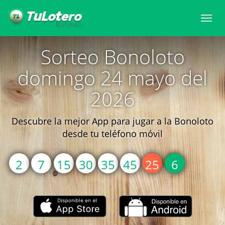
Togg
navi
Sorteo Bonoloto
domingo 24 mayo del
2026
Descubre la mejor App para jugar a la Bonoloto
desde tu teléfono móvil
2
7
15
30
35
45
25
6