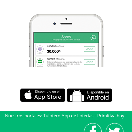
Nuestros portales:
Tulotero App de Loterias
-
Primitiva hoy
-