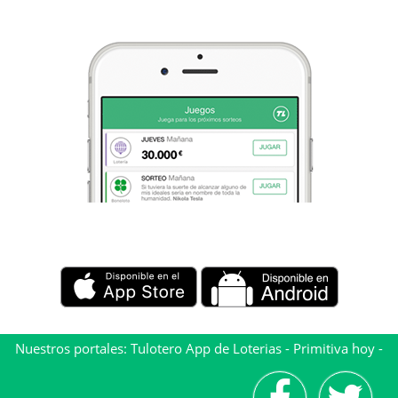
Nuestros portales:
Tulotero App de Loterias
-
Primitiva hoy
-