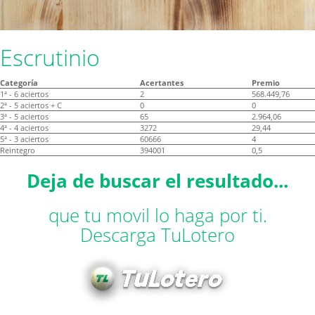
Escrutinio
Categoría
Acertantes
Premio
1ª - 6 aciertos
2
568.449,76
2ª - 5 aciertos + C
0
0
3ª - 5 aciertos
65
2.964,06
4ª - 4 aciertos
3272
29,44
5ª - 3 aciertos
60666
4
Reintegro
394001
0,5
Deja de buscar el resultado...
que tu movil lo haga por ti.
Descarga TuLotero