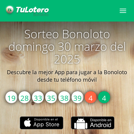
Togg
navi
Sorteo Bonoloto
domingo 30 marzo del
2025
Descubre la mejor App para jugar a la Bonoloto
desde tu teléfono móvil
19
28
33
35
38
39
4
4