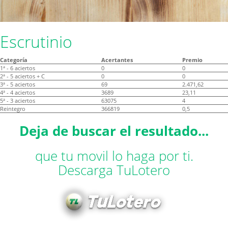
Escrutinio
Categoría
Acertantes
Premio
1ª - 6 aciertos
0
0
2ª - 5 aciertos + C
0
0
3ª - 5 aciertos
69
2.471,62
4ª - 4 aciertos
3689
23,11
5ª - 3 aciertos
63075
4
Reintegro
366819
0,5
Deja de buscar el resultado...
que tu movil lo haga por ti.
Descarga TuLotero