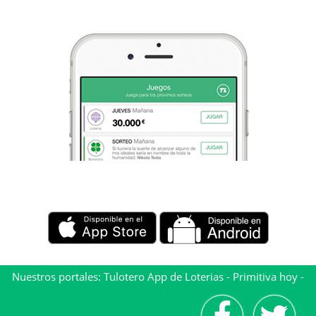
Nuestros portales:
Tulotero App de Loterias
-
Primitiva hoy
-