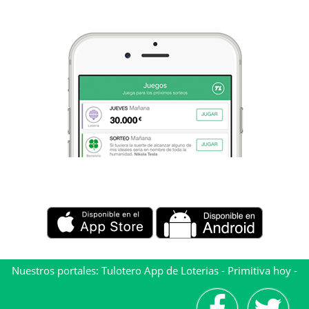
Nuestros portales:
Tulotero App de Loterias
-
Primitiva hoy
-