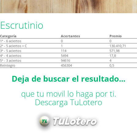
Escrutinio
Categoría
Acertantes
Premio
1ª - 6 aciertos
0
0
2ª - 5 aciertos + C
1
130.410,71
3ª - 5 aciertos
114
571,98
4ª - 4 aciertos
5494
17,8
5ª - 3 aciertos
94616
4
Reintegro
456304
0,5
Deja de buscar el resultado...
que tu movil lo haga por ti.
Descarga TuLotero