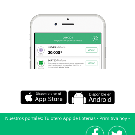
Nuestros portales:
Tulotero App de Loterias
-
Primitiva hoy
-