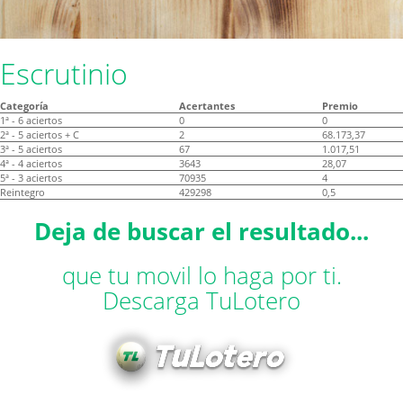
Escrutinio
Categoría
Acertantes
Premio
1ª - 6 aciertos
0
0
2ª - 5 aciertos + C
2
68.173,37
3ª - 5 aciertos
67
1.017,51
4ª - 4 aciertos
3643
28,07
5ª - 3 aciertos
70935
4
Reintegro
429298
0,5
Deja de buscar el resultado...
que tu movil lo haga por ti.
Descarga TuLotero