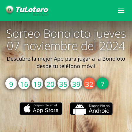
Togg
navi
Sorteo Bonoloto jueves
07 noviembre del 2024
Descubre la mejor App para jugar a la Bonoloto
desde tu teléfono móvil
9
16
19
20
35
39
32
7