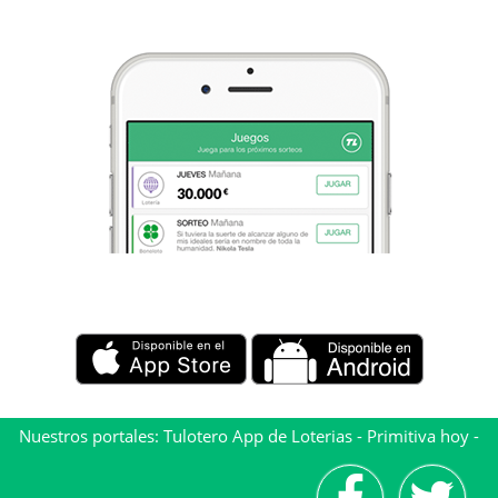
Nuestros portales:
Tulotero App de Loterias
-
Primitiva hoy
-