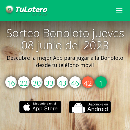
Togg
navi
Sorteo Bonoloto jueves
08 junio del 2023
Descubre la mejor App para jugar a la Bonoloto
desde tu teléfono móvil
16
22
30
33
43
46
42
1