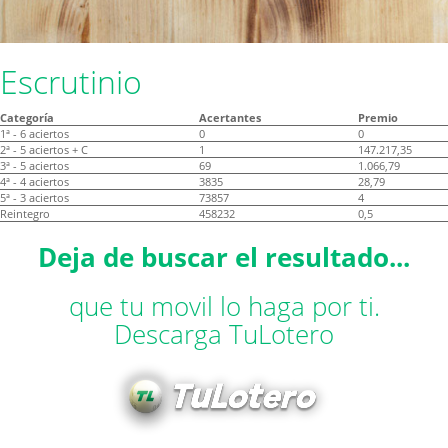
Escrutinio
Categoría
Acertantes
Premio
1ª - 6 aciertos
0
0
2ª - 5 aciertos + C
1
147.217,35
3ª - 5 aciertos
69
1.066,79
4ª - 4 aciertos
3835
28,79
5ª - 3 aciertos
73857
4
Reintegro
458232
0,5
Deja de buscar el resultado...
que tu movil lo haga por ti.
Descarga TuLotero