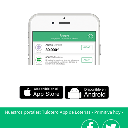
Nuestros portales:
Tulotero App de Loterias
-
Primitiva hoy
-