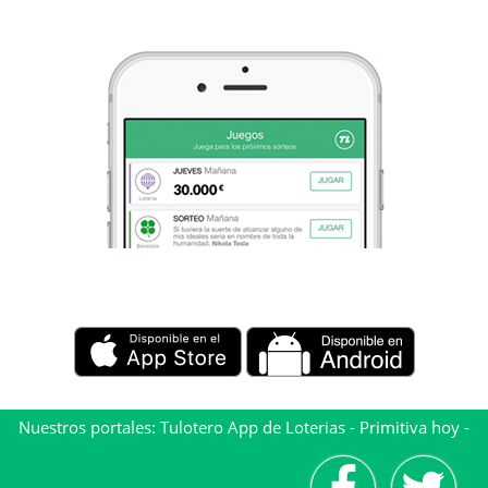
Nuestros portales:
Tulotero App de Loterias
-
Primitiva hoy
-