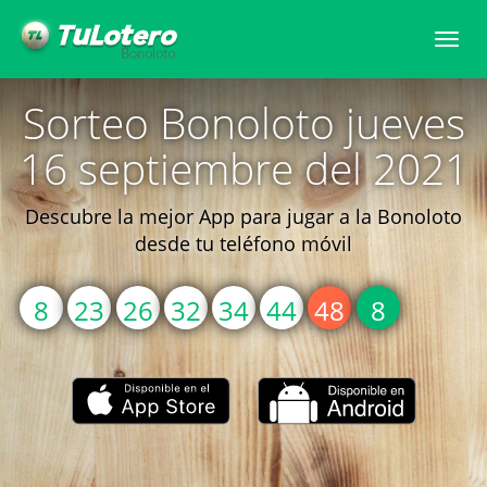
Togg
navi
Sorteo Bonoloto jueves
16 septiembre del 2021
Descubre la mejor App para jugar a la Bonoloto
desde tu teléfono móvil
8
23
26
32
34
44
48
8