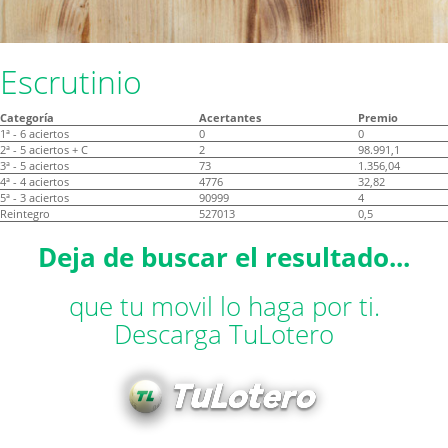
Escrutinio
Categoría
Acertantes
Premio
1ª - 6 aciertos
0
0
2ª - 5 aciertos + C
2
98.991,1
3ª - 5 aciertos
73
1.356,04
4ª - 4 aciertos
4776
32,82
5ª - 3 aciertos
90999
4
Reintegro
527013
0,5
Deja de buscar el resultado...
que tu movil lo haga por ti.
Descarga TuLotero