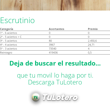
Escrutinio
Categoría
Acertantes
Premio
1ª - 6 aciertos
0
0
2ª - 5 aciertos + C
0
0
3ª - 5 aciertos
80
2.450,6
4ª - 4 aciertos
3967
24,71
5ª - 3 aciertos
73540
4
Reintegro
419436
0,5
Deja de buscar el resultado...
que tu movil lo haga por ti.
Descarga TuLotero