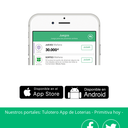
Nuestros portales:
Tulotero App de Loterias
-
Primitiva hoy
-