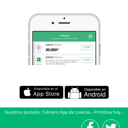
Nuestros portales:
Tulotero App de Loterias
-
Primitiva hoy
-