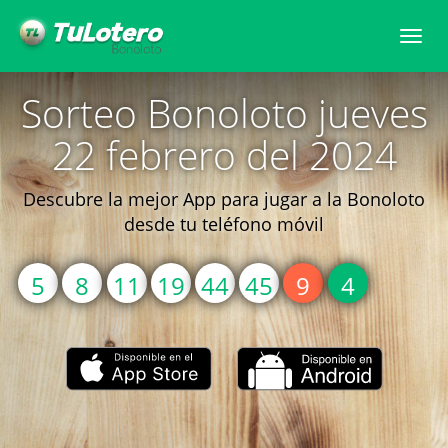
Togg
navi
Sorteo Bonoloto jueves
22 febrero del 2024
Descubre la mejor App para jugar a la Bonoloto
desde tu teléfono móvil
5
8
11
19
44
45
9
4