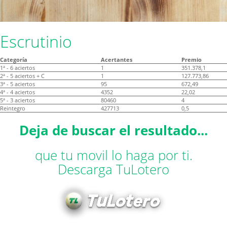
Escrutinio
Categoría
Acertantes
Premio
1ª - 6 aciertos
1
351.378,1
2ª - 5 aciertos + C
1
127.773,86
3ª - 5 aciertos
95
672,49
4ª - 4 aciertos
4352
22,02
5ª - 3 aciertos
80460
4
Reintegro
427713
0,5
Deja de buscar el resultado...
que tu movil lo haga por ti.
Descarga TuLotero