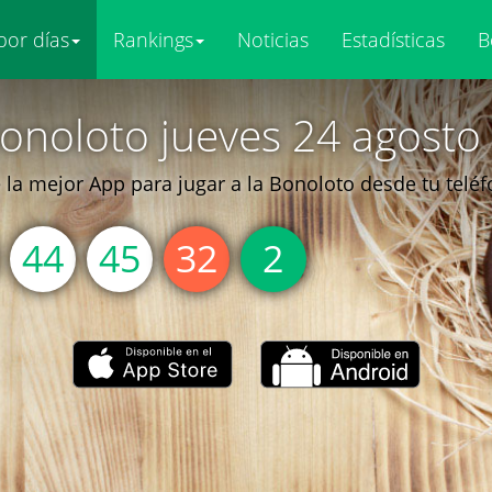
por días
Rankings
Noticias
Estadísticas
B
onoloto jueves 24 agosto
la mejor App para jugar a la Bonoloto desde tu telé
44
45
32
2