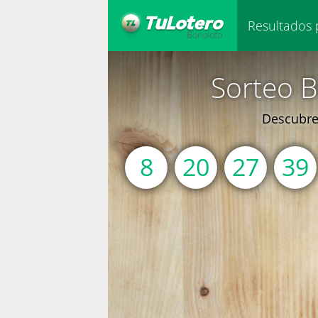
Resultados 
Sorteo B
Descubre 
8
20
27
39