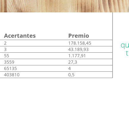
Acertantes
Premio
qu
2
178.158,45
3
43.189,93
55
1.177,91
3559
27,3
65135
4
403810
0,5