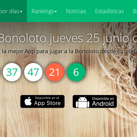
por días
Rankings
Noticias
Estadísticas
B
Bonoloto jueves 25 junio 
la mejor App para jugar a la Bonoloto desde tu telé
37
47
21
6