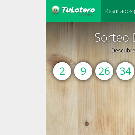
Resultados 
Sorteo 
Descubre 
2
9
26
34