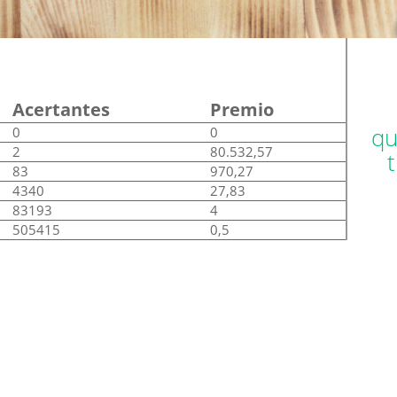
Acertantes
Premio
qu
0
0
2
80.532,57
83
970,27
4340
27,83
83193
4
505415
0,5