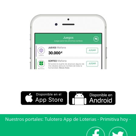
Nuestros portales:
Tulotero App de Loterias
-
Primitiva hoy
-