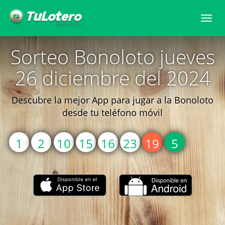
Togg
navi
Sorteo Bonoloto jueves
26 diciembre del 2024
Descubre la mejor App para jugar a la Bonoloto
desde tu teléfono móvil
1
2
10
15
16
23
19
5