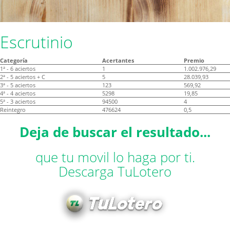
Escrutinio
Categoría
Acertantes
Premio
1ª - 6 aciertos
1
1.002.976,29
2ª - 5 aciertos + C
5
28.039,93
3ª - 5 aciertos
123
569,92
4ª - 4 aciertos
5298
19,85
5ª - 3 aciertos
94500
4
Reintegro
476624
0,5
Deja de buscar el resultado...
que tu movil lo haga por ti.
Descarga TuLotero