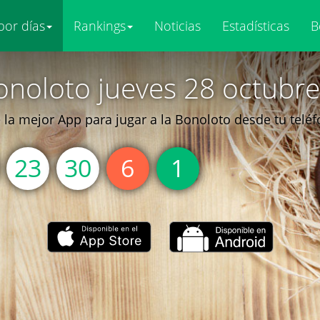
por días
Rankings
Noticias
Estadísticas
B
onoloto jueves 28 octubre
la mejor App para jugar a la Bonoloto desde tu telé
23
30
6
1