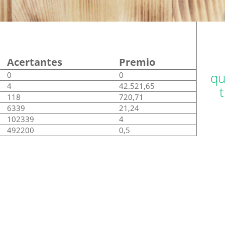
Acertantes
Premio
qu
0
0
4
42.521,65
118
720,71
6339
21,24
102339
4
492200
0,5