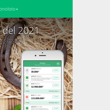
onoloto
 del 2021
fono móvil