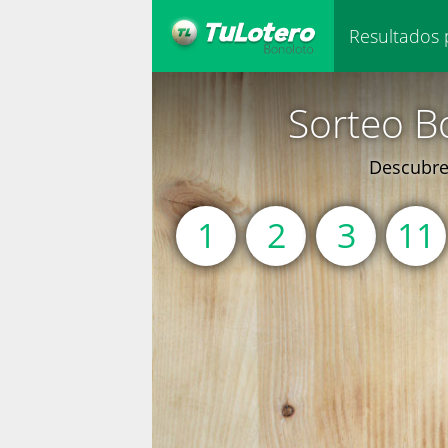
Resultados 
Sorteo B
Descubre 
1
2
3
11