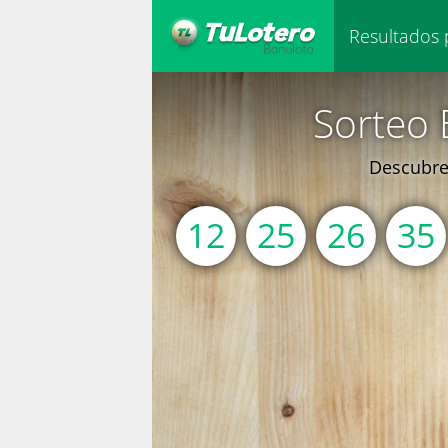
Resultados 
Sorteo 
Descubre 
12
25
26
35