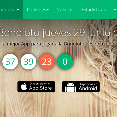
por días
Rankings
Noticias
Estadísticas
B
Bonoloto jueves 29 junio 
la mejor App para jugar a la Bonoloto desde tu telé
37
39
23
0