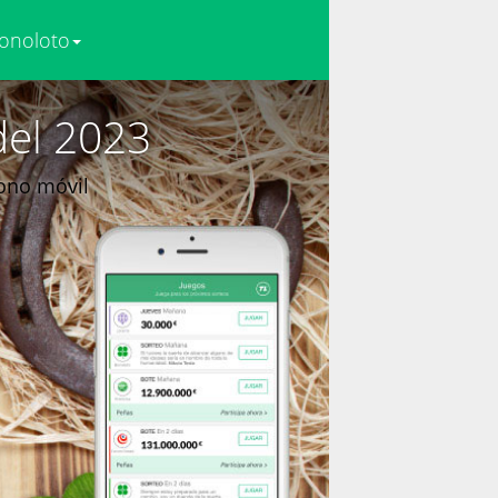
onoloto
del 2023
fono móvil