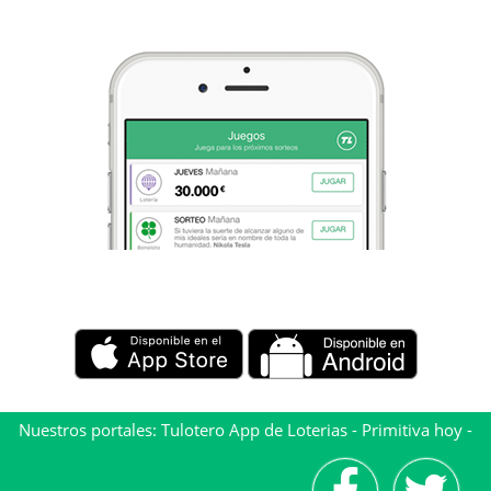
Nuestros portales:
Tulotero App de Loterias
-
Primitiva hoy
-