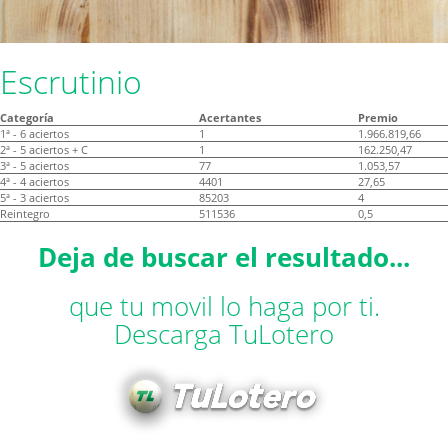
Escrutinio
Categoría
Acertantes
Premio
1ª - 6 aciertos
1
1.966.819,66
2ª - 5 aciertos + C
1
162.250,47
3ª - 5 aciertos
77
1.053,57
4ª - 4 aciertos
4401
27,65
5ª - 3 aciertos
85203
4
Reintegro
511536
0,5
Deja de buscar el resultado...
que tu movil lo haga por ti.
Descarga TuLotero