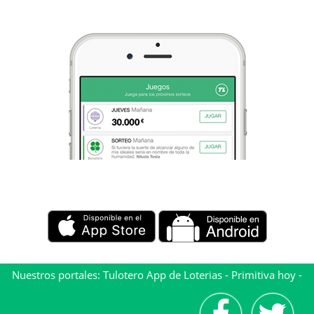
Nuestros portales:
Tulotero App de Loterias
-
Primitiva hoy
-