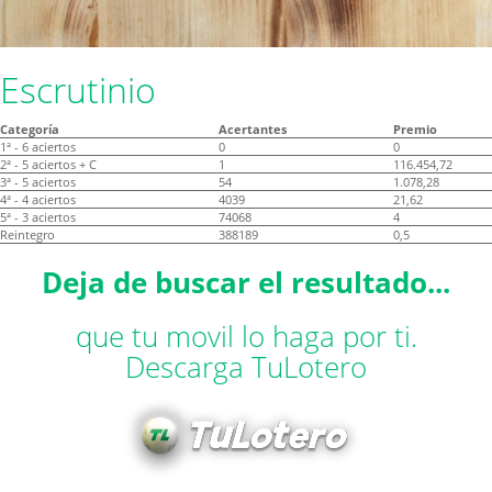
Escrutinio
Categoría
Acertantes
Premio
1ª - 6 aciertos
0
0
2ª - 5 aciertos + C
1
116.454,72
3ª - 5 aciertos
54
1.078,28
4ª - 4 aciertos
4039
21,62
5ª - 3 aciertos
74068
4
Reintegro
388189
0,5
Deja de buscar el resultado...
que tu movil lo haga por ti.
Descarga TuLotero