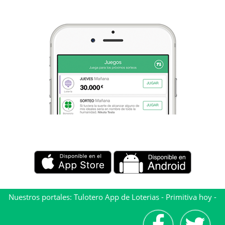
Nuestros portales:
Tulotero App de Loterias
-
Primitiva hoy
-