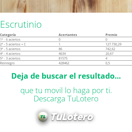
Escrutinio
Categoría
Acertantes
Premio
1ª - 6 aciertos
0
0
2ª - 5 aciertos + C
1
127.730,29
3ª - 5 aciertos
86
742,62
4ª - 4 aciertos
4634
20,67
5ª - 3 aciertos
81575
4
Reintegro
428462
0,5
Deja de buscar el resultado...
que tu movil lo haga por ti.
Descarga TuLotero