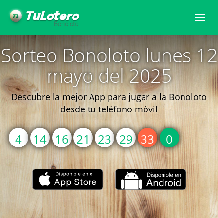
Togg
navi
Sorteo Bonoloto lunes 12
mayo del 2025
Descubre la mejor App para jugar a la Bonoloto
desde tu teléfono móvil
4
14
16
21
23
29
33
0