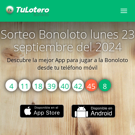
Togg
navi
Sorteo Bonoloto lunes 23
septiembre del 2024
Descubre la mejor App para jugar a la Bonoloto
desde tu teléfono móvil
4
11
18
39
40
42
45
8