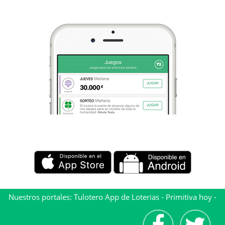
Nuestros portales:
Tulotero App de Loterias
-
Primitiva hoy
-