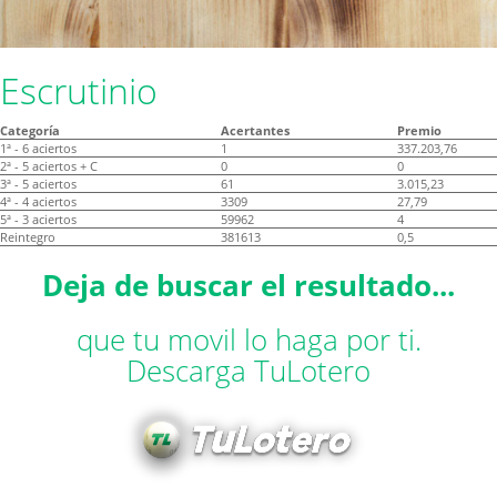
Escrutinio
Categoría
Acertantes
Premio
1ª - 6 aciertos
1
337.203,76
2ª - 5 aciertos + C
0
0
3ª - 5 aciertos
61
3.015,23
4ª - 4 aciertos
3309
27,79
5ª - 3 aciertos
59962
4
Reintegro
381613
0,5
Deja de buscar el resultado...
que tu movil lo haga por ti.
Descarga TuLotero