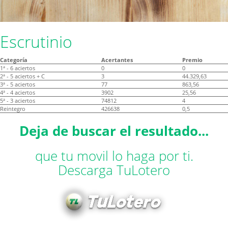
Escrutinio
Categoría
Acertantes
Premio
1ª - 6 aciertos
0
0
2ª - 5 aciertos + C
3
44.329,63
3ª - 5 aciertos
77
863,56
4ª - 4 aciertos
3902
25,56
5ª - 3 aciertos
74812
4
Reintegro
426638
0,5
Deja de buscar el resultado...
que tu movil lo haga por ti.
Descarga TuLotero