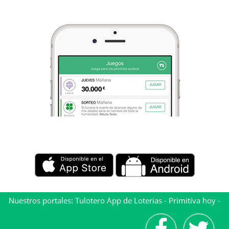
Nuestros portales:
Tulotero App de Loterias
-
Primitiva hoy
-