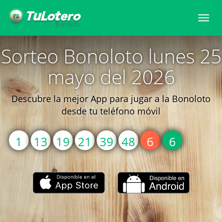
Togg
navi
Sorteo Bonoloto lunes 25
mayo del 2026
Descubre la mejor App para jugar a la Bonoloto
desde tu teléfono móvil
1
13
19
21
39
48
6
6