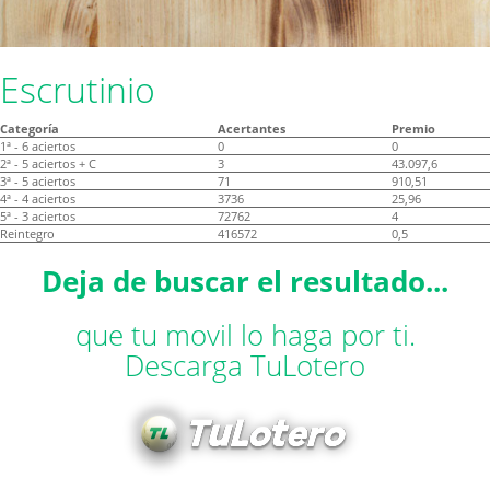
Escrutinio
Categoría
Acertantes
Premio
1ª - 6 aciertos
0
0
2ª - 5 aciertos + C
3
43.097,6
3ª - 5 aciertos
71
910,51
4ª - 4 aciertos
3736
25,96
5ª - 3 aciertos
72762
4
Reintegro
416572
0,5
Deja de buscar el resultado...
que tu movil lo haga por ti.
Descarga TuLotero