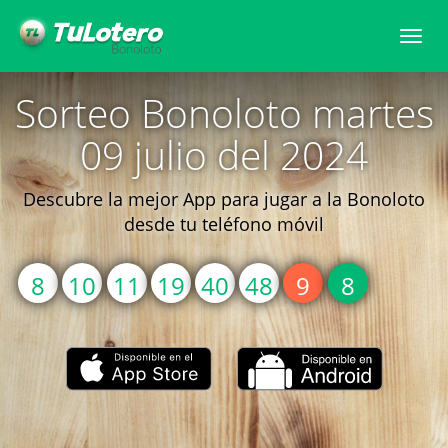
Togg
navi
Sorteo Bonoloto martes
09 julio del 2024
Descubre la mejor App para jugar a la Bonoloto
desde tu teléfono móvil
8
10
11
19
40
48
9
8