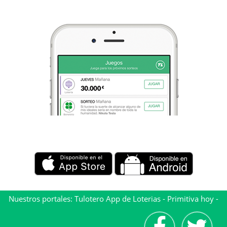
Nuestros portales:
Tulotero App de Loterias
-
Primitiva hoy
-