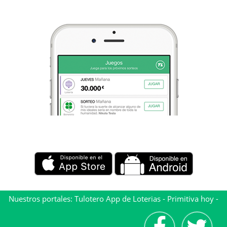
Nuestros portales:
Tulotero App de Loterias
-
Primitiva hoy
-