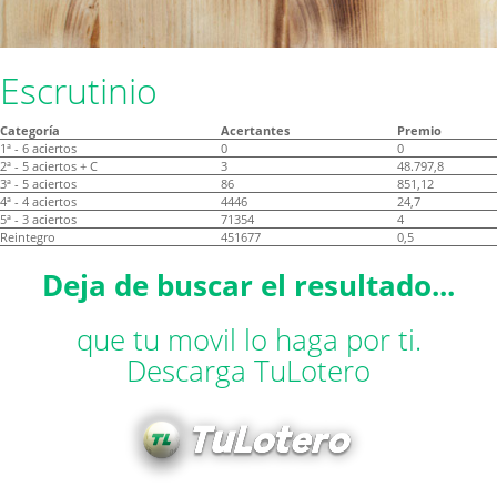
Escrutinio
Categoría
Acertantes
Premio
1ª - 6 aciertos
0
0
2ª - 5 aciertos + C
3
48.797,8
3ª - 5 aciertos
86
851,12
4ª - 4 aciertos
4446
24,7
5ª - 3 aciertos
71354
4
Reintegro
451677
0,5
Deja de buscar el resultado...
que tu movil lo haga por ti.
Descarga TuLotero