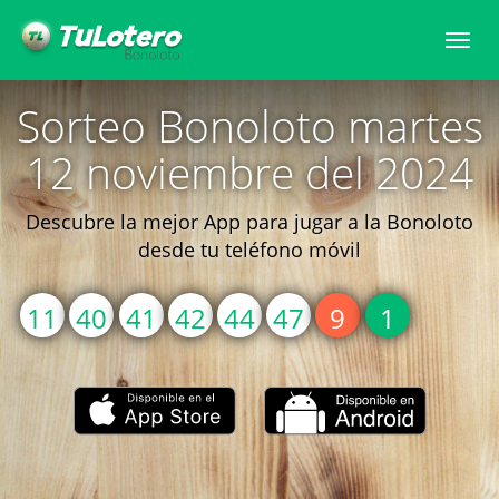
Togg
navi
Sorteo Bonoloto martes
12 noviembre del 2024
Descubre la mejor App para jugar a la Bonoloto
desde tu teléfono móvil
11
40
41
42
44
47
9
1