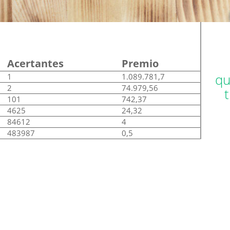
Acertantes
Premio
qu
1
1.089.781,7
2
74.979,56
101
742,37
4625
24,32
84612
4
483987
0,5