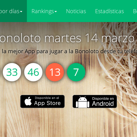
por días
Rankings
Noticias
Estadísticas
B
onoloto martes 14 marzo
la mejor App para jugar a la Bonoloto desde tu telé
33
46
13
7