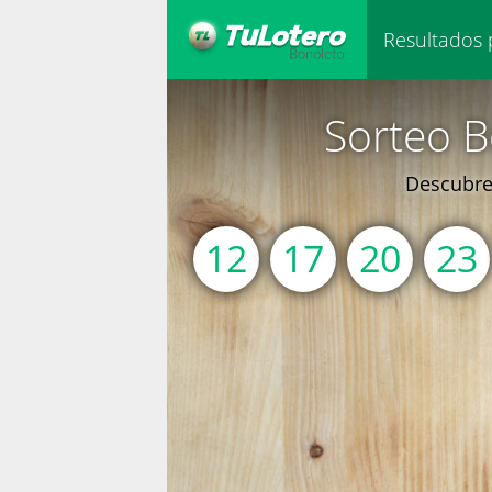
Resultados 
Sorteo B
Descubre 
12
17
20
23