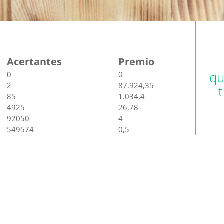
Acertantes
Premio
qu
0
0
2
87.924,35
85
1.034,4
4925
26,78
92050
4
549574
0,5