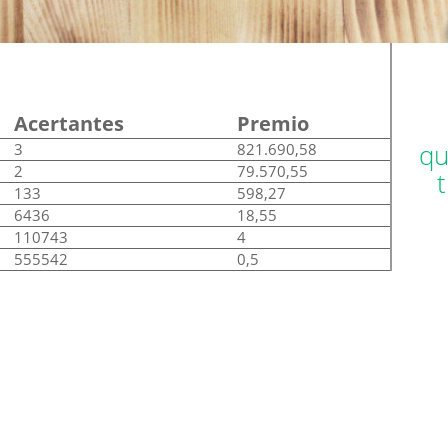
Acertantes
Premio
qu
3
821.690,58
2
79.570,55
133
598,27
6436
18,55
110743
4
555542
0,5