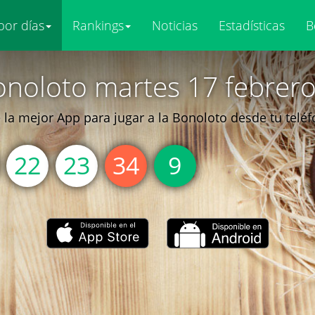
por días
Rankings
Noticias
Estadísticas
B
onoloto martes 17 febrero
la mejor App para jugar a la Bonoloto desde tu telé
22
23
34
9