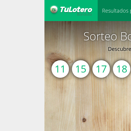
Resultados 
Sorteo B
Descubre 
11
15
17
18