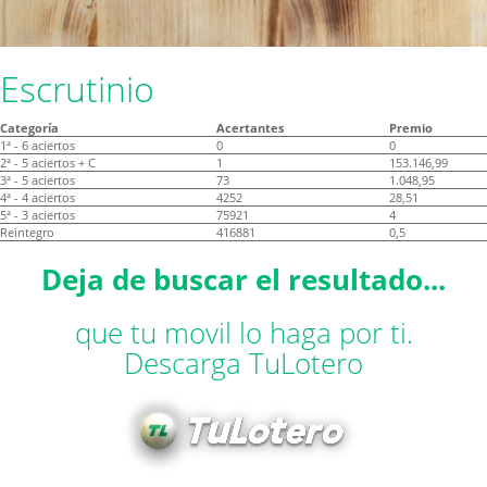
Escrutinio
Categoría
Acertantes
Premio
1ª - 6 aciertos
0
0
2ª - 5 aciertos + C
1
153.146,99
3ª - 5 aciertos
73
1.048,95
4ª - 4 aciertos
4252
28,51
5ª - 3 aciertos
75921
4
Reintegro
416881
0,5
Deja de buscar el resultado...
que tu movil lo haga por ti.
Descarga TuLotero