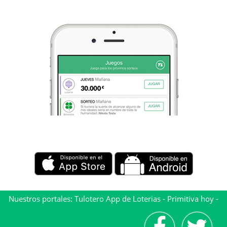
Nuestros portales:
Tulotero App de Loterias
-
Primitiva hoy
-