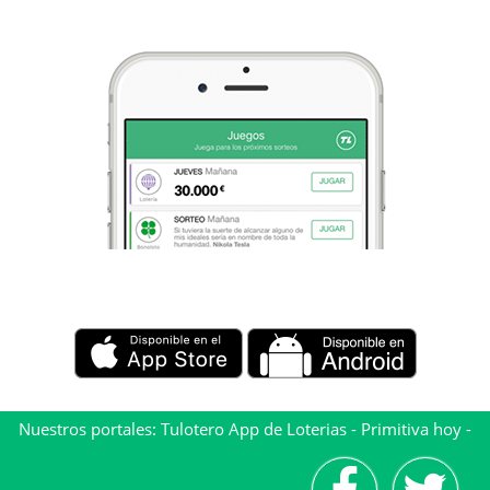
Nuestros portales:
Tulotero App de Loterias
-
Primitiva hoy
-