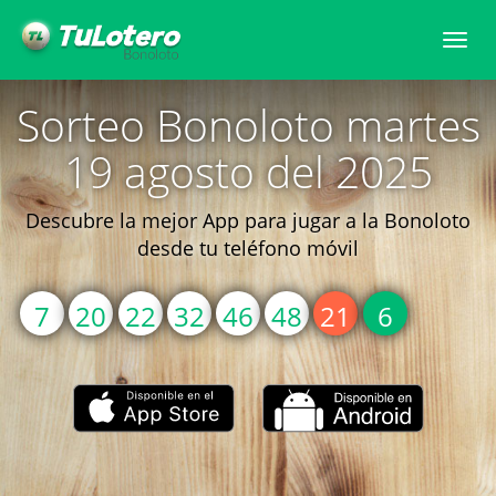
Togg
navi
Sorteo Bonoloto martes
19 agosto del 2025
Descubre la mejor App para jugar a la Bonoloto
desde tu teléfono móvil
7
20
22
32
46
48
21
6