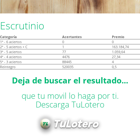
Escrutinio
Categoría
Acertantes
Premio
1ª - 6 aciertos
0
0
2ª - 5 aciertos + C
1
163.184,74
3ª - 5 aciertos
77
1.059,64
4ª - 4 aciertos
4476
27,34
5ª - 3 aciertos
88445
4
Reintegro
520035
0,5
Deja de buscar el resultado...
que tu movil lo haga por ti.
Descarga TuLotero