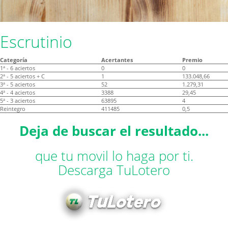
Escrutinio
Categoría
Acertantes
Premio
1ª - 6 aciertos
0
0
2ª - 5 aciertos + C
1
133.048,66
3ª - 5 aciertos
52
1.279,31
4ª - 4 aciertos
3388
29,45
5ª - 3 aciertos
63895
4
Reintegro
411485
0,5
Deja de buscar el resultado...
que tu movil lo haga por ti.
Descarga TuLotero