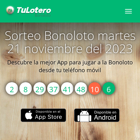
Togg
navi
Sorteo Bonoloto martes
21 noviembre del 2023
Descubre la mejor App para jugar a la Bonoloto
desde tu teléfono móvil
2
8
29
37
41
48
10
6