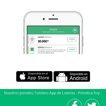
Nuestros portales:
Tulotero App de Loterias
-
Primitiva hoy
-