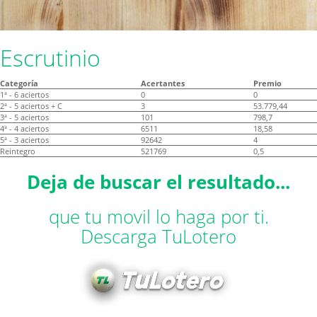
Escrutinio
Categoría
Acertantes
Premio
1ª - 6 aciertos
0
0
2ª - 5 aciertos + C
3
53.779,44
3ª - 5 aciertos
101
798,7
4ª - 4 aciertos
6511
18,58
5ª - 3 aciertos
92642
4
Reintegro
521769
0,5
Deja de buscar el resultado...
que tu movil lo haga por ti.
Descarga TuLotero