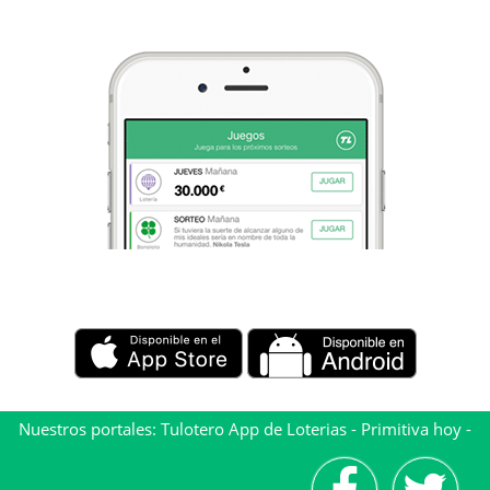
Nuestros portales:
Tulotero App de Loterias
-
Primitiva hoy
-