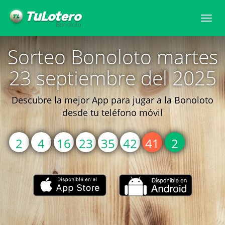
Togg
navi
Sorteo Bonoloto martes
23 septiembre del 2025
Descubre la mejor App para jugar a la Bonoloto
desde tu teléfono móvil
2
4
16
23
35
42
41
2