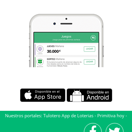
Nuestros portales:
Tulotero App de Loterias
-
Primitiva hoy
-