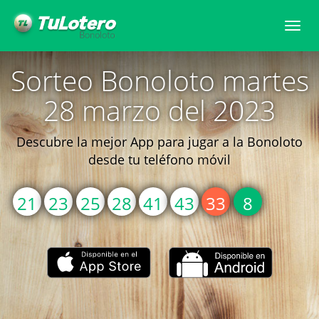
Togg
navi
Sorteo Bonoloto martes
28 marzo del 2023
Descubre la mejor App para jugar a la Bonoloto
desde tu teléfono móvil
21
23
25
28
41
43
33
8