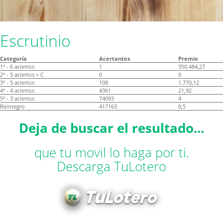
Escrutinio
Categoría
Acertantes
Premio
1ª - 6 aciertos
1
350.484,27
2ª - 5 aciertos + C
0
0
3ª - 5 aciertos
108
1.770,12
4ª - 4 aciertos
4361
21,92
5ª - 3 aciertos
74093
4
Reintegro
417163
0,5
Deja de buscar el resultado...
que tu movil lo haga por ti.
Descarga TuLotero