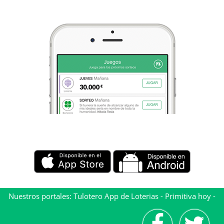
Nuestros portales:
Tulotero App de Loterias
-
Primitiva hoy
-