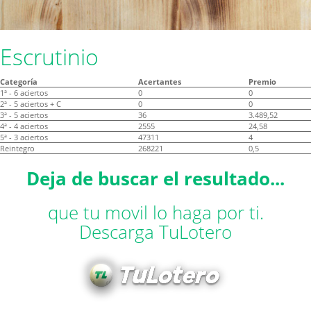
Escrutinio
Categoría
Acertantes
Premio
1ª - 6 aciertos
0
0
2ª - 5 aciertos + C
0
0
3ª - 5 aciertos
36
3.489,52
4ª - 4 aciertos
2555
24,58
5ª - 3 aciertos
47311
4
Reintegro
268221
0,5
Deja de buscar el resultado...
que tu movil lo haga por ti.
Descarga TuLotero