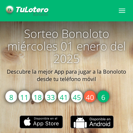
Togg
navi
Sorteo Bonoloto
miércoles 01 enero del
2025
Descubre la mejor App para jugar a la Bonoloto
desde tu teléfono móvil
8
11
18
33
41
45
40
6