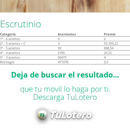
Escrutinio
Categoría
Acertantes
Premio
1ª - 6 aciertos
0
0
2ª - 5 aciertos + C
3
55.709,22
3ª - 5 aciertos
93
898,54
4ª - 4 aciertos
5185
25,52
5ª - 3 aciertos
90475
4
Reintegro
471078
0,5
Deja de buscar el resultado...
que tu movil lo haga por ti.
Descarga TuLotero