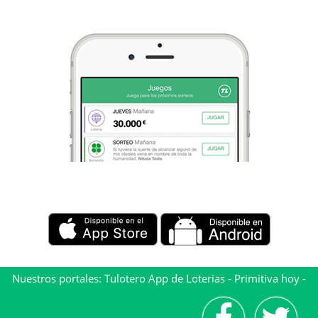
Nuestros portales:
Tulotero App de Loterias
-
Primitiva hoy
-