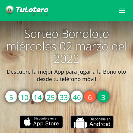
Togg
navi
Sorteo Bonoloto
miércoles 02 marzo del
2022
Descubre la mejor App para jugar a la Bonoloto
desde tu teléfono móvil
5
10
14
25
33
46
6
3