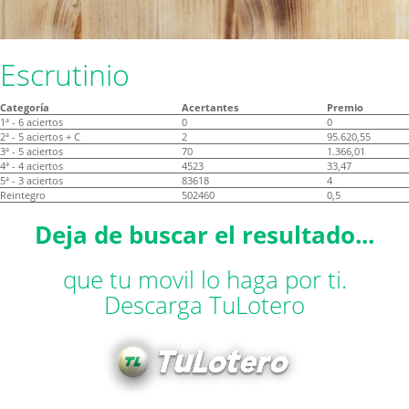
Escrutinio
Categoría
Acertantes
Premio
1ª - 6 aciertos
0
0
2ª - 5 aciertos + C
2
95.620,55
3ª - 5 aciertos
70
1.366,01
4ª - 4 aciertos
4523
33,47
5ª - 3 aciertos
83618
4
Reintegro
502460
0,5
Deja de buscar el resultado...
que tu movil lo haga por ti.
Descarga TuLotero