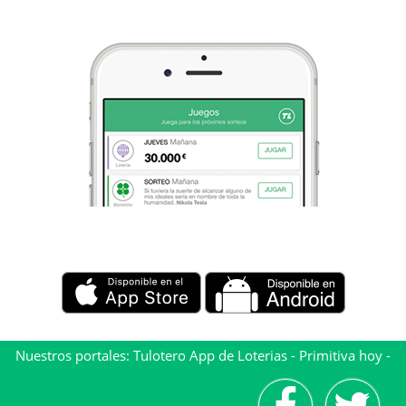
Nuestros portales:
Tulotero App de Loterias
-
Primitiva hoy
-