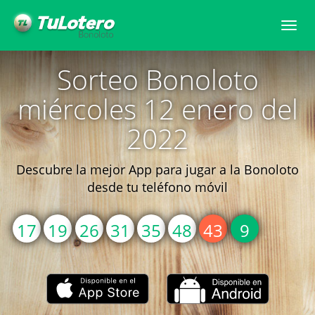
Togg
navi
Sorteo Bonoloto
miércoles 12 enero del
2022
Descubre la mejor App para jugar a la Bonoloto
desde tu teléfono móvil
17
19
26
31
35
48
43
9