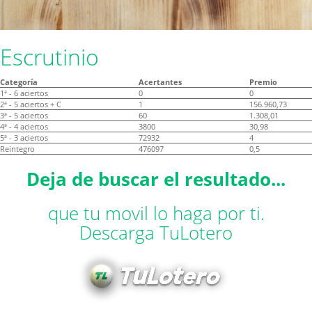
Escrutinio
Categoría
Acertantes
Premio
1ª - 6 aciertos
0
0
2ª - 5 aciertos + C
1
156.960,73
3ª - 5 aciertos
60
1.308,01
4ª - 4 aciertos
3800
30,98
5ª - 3 aciertos
72932
4
Reintegro
476097
0,5
Deja de buscar el resultado...
que tu movil lo haga por ti.
Descarga TuLotero