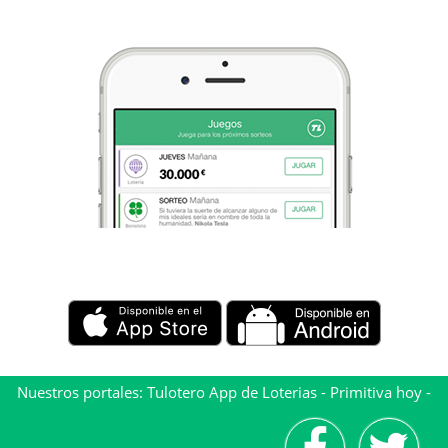
Nuestros portales:
Tulotero App de Loterias
-
Primitiva hoy
-