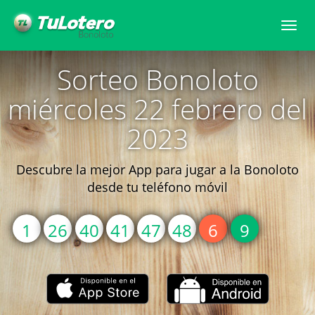
Togg
navi
Sorteo Bonoloto
miércoles 22 febrero del
2023
Descubre la mejor App para jugar a la Bonoloto
desde tu teléfono móvil
1
26
40
41
47
48
6
9