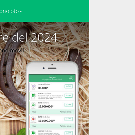
onoloto
re del 2024
fono móvil