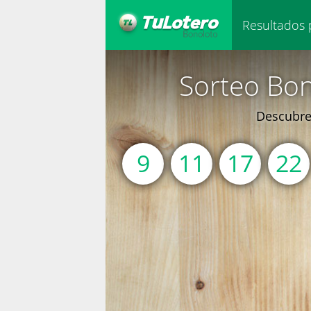
Resultados 
Sorteo Bon
Descubre 
9
11
17
22