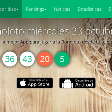
por días
Rankings
Noticias
Estadísticas
B
oloto miércoles 23 octub
la mejor App para jugar a la Bonoloto desde tu telé
36
43
20
5