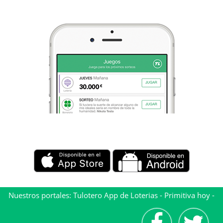
Nuestros portales:
Tulotero App de Loterias
-
Primitiva hoy
-