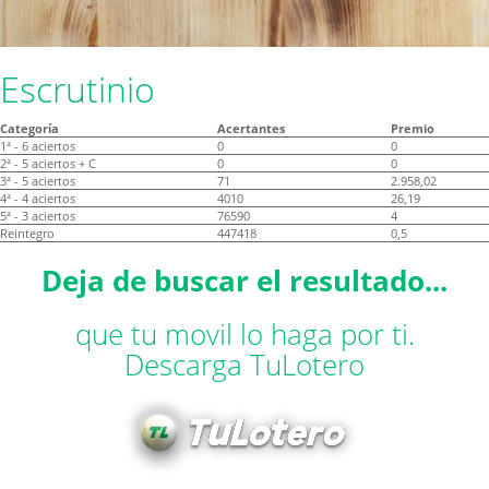
Escrutinio
Categoría
Acertantes
Premio
1ª - 6 aciertos
0
0
2ª - 5 aciertos + C
0
0
3ª - 5 aciertos
71
2.958,02
4ª - 4 aciertos
4010
26,19
5ª - 3 aciertos
76590
4
Reintegro
447418
0,5
Deja de buscar el resultado...
que tu movil lo haga por ti.
Descarga TuLotero