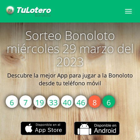
Togg
navi
Sorteo Bonoloto
miércoles 29 marzo del
2023
Descubre la mejor App para jugar a la Bonoloto
desde tu teléfono móvil
6
7
19
33
40
46
8
6