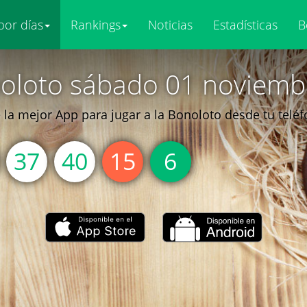
por días
Rankings
Noticias
Estadísticas
B
oloto sábado 01 noviemb
la mejor App para jugar a la Bonoloto desde tu telé
37
40
15
6