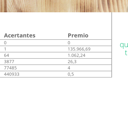
Acertantes
Premio
qu
0
0
1
135.966,69
64
1.062,24
3877
26,3
77485
4
440933
0,5