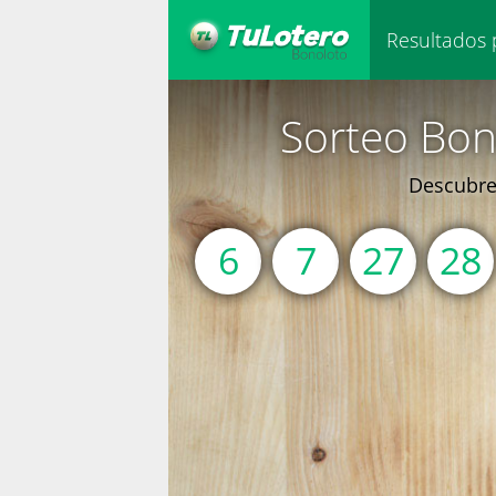
Resultados 
Sorteo Bon
Descubre 
6
7
27
28