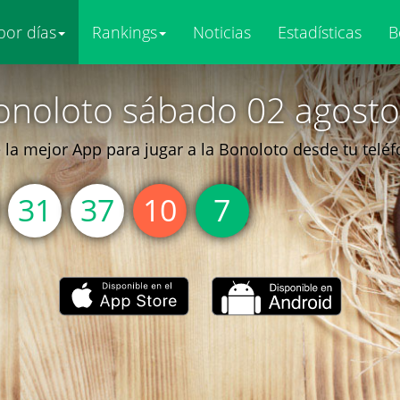
por días
Rankings
Noticias
Estadísticas
B
onoloto sábado 02 agosto
la mejor App para jugar a la Bonoloto desde tu telé
31
37
10
7