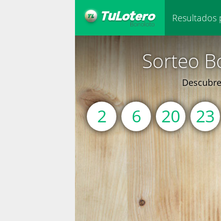
Resultados 
Sorteo B
Descubre 
2
6
20
23