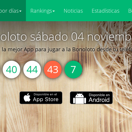
por días
Rankings
Noticias
Estadísticas
B
oloto sábado 04 noviemb
la mejor App para jugar a la Bonoloto desde tu telé
40
44
43
7