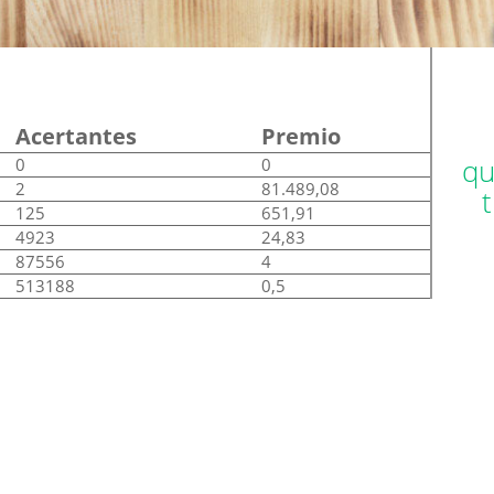
Acertantes
Premio
qu
0
0
2
81.489,08
125
651,91
4923
24,83
87556
4
513188
0,5