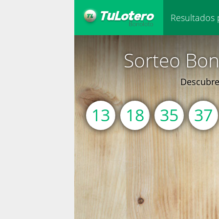
Resultados 
Sorteo Bon
Descubre 
13
18
35
37