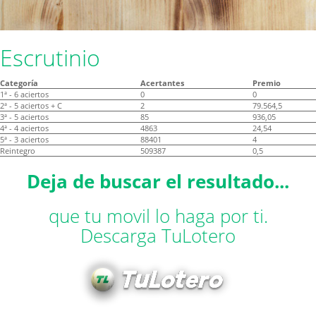
Escrutinio
Categoría
Acertantes
Premio
1ª - 6 aciertos
0
0
2ª - 5 aciertos + C
2
79.564,5
3ª - 5 aciertos
85
936,05
4ª - 4 aciertos
4863
24,54
5ª - 3 aciertos
88401
4
Reintegro
509387
0,5
Deja de buscar el resultado...
que tu movil lo haga por ti.
Descarga TuLotero