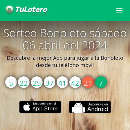
Togg
navi
Sorteo Bonoloto sábado
06 abril del 2024
Descubre la mejor App para jugar a la Bonoloto
desde tu teléfono móvil
5
22
25
37
41
42
21
7