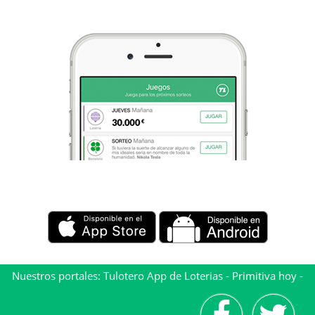
Nuestros portales:
Tulotero App de Loterias
-
Primitiva hoy
-